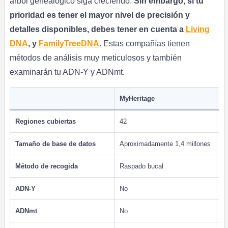
árbol genealógico siga creciendo.
Sin embargo, si tu
prioridad es tener el mayor nivel de precisión y
detalles disponibles, debes tener en cuenta a
Living
DNA
, y
FamilyTreeDNA
. Estas compañías tienen
métodos de análisis muy meticulosos y también
examinarán tu ADN-Y y ADNmt.
MyHeritage
L
Regiones cubiertas
42
8
Tamaño de base de datos
Aproximadamente 1,4 millones
N
Método de recogida
Raspado bucal
Ra
ADN-Y
No
Y
ADNmt
No
Y