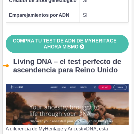
Creador de árbol genealógico
Sí
Emparejamientos por ADN
Sí
COMPRA TU TEST DE ADN DE MYHERITAGE
AHORA MISMO
Living DNA –
el test perfecto de
ascendencia para Reino Unido
A diferencia de MyHeritage y AncestryDNA, esta