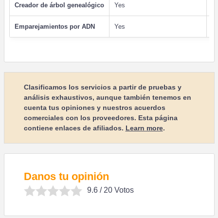
Creador de árbol genealógico
Yes
Y
Emparejamientos por ADN
Yes
Sí
Clasificamos los servicios a partir de pruebas y
análisis exhaustivos, aunque también tenemos en
cuenta tus opiniones y nuestros acuerdos
comerciales con los proveedores. Esta página
contiene enlaces de afiliados.
Learn more
.
Danos tu opinión
9.6
/ 20 Votos