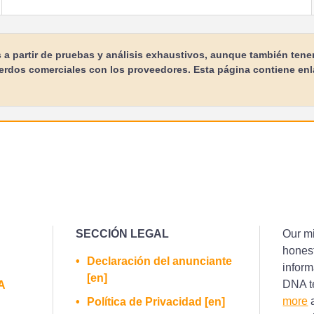
s a partir de pruebas y análisis exhaustivos, aunque también ten
erdos comerciales con los proveedores. Esta página contiene enl
SECCIÓN LEGAL
Our mi
honest
Declaración del anunciante
inform
[en]
DNA te
A
more
a
Política de Privacidad [en]