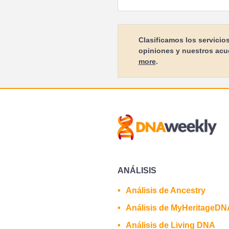
Clasificamos los servicio
opiniones y nuestros acu
more
.
ANÁLISIS
Análisis de Ancestry
Análisis de MyHeritageDN
Análisis de Living DNA